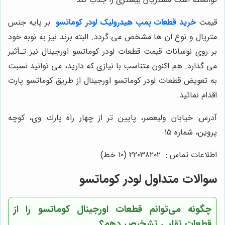
قیمت
خرید قطعات پمپ هیدرولیک لودر کوماتسو
بر پایه جنس
متریال و نوع ان ها مشخص می گردد. البته برند نیز به نوبه خود
بر روی نوسانات قیمت قطعات لودر کوماتسو اورجینال نیز تـأثیر
می گذارد. هم اکنون متناسب با نیازی که دارید، می توانید نسبت
به تعویض قطعات لودر کوماتسو اورجینال از طریق کوماتسو پارت
اقدام نمائید.
آدرس: خيابان وليعصر، پايين تر از چهار راه پارك وى، كوچه
پروين، شماره ١٥
اطلاعات تماس : ٢٢٠٣٨٢٠٢ (١٠ خط)
سوالات متداول لودر کوماتسو
چگونه می‌توانم قطعات اورجینال کوماتسو را از
قطعات تقلبی تشخیص دهم؟