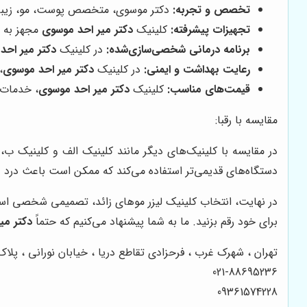
تخصص و تجربه:
دکتر موسوی، متخصص پوست، مو، زیبایی و
تجهیزات پیشرفته:
کلینیک
دکتر میر احد موسوی
مجهز به پ
برنامه درمانی شخصی‌سازی‌شده:
در کلینیک
دکتر میر احد
رعایت بهداشت و ایمنی:
در کلینیک
دکتر میر احد موسوی
،
قیمت‌های مناسب:
کلینیک
دکتر میر احد موسوی
، خدمات 
مقایسه با رقبا:
در مقایسه با کلینیک‌های دیگر مانند کلینیک الف و کلینیک ب،
دستگاه‌های قدیمی‌تر استفاده می‌کند که ممکن است باعث درد و 
در نهایت، انتخاب کلینیک لیزر موهای زائد، تصمیمی شخصی است و 
برای خود رقم بزنید. ما به شما پیشنهاد می‌کنیم که حتماً
دکتر می
تهران ، شهرک غرب ، فرحزادی تقاطع دریا ، خیابان نورانی ، پلاک 26 ، طبقه چهارم ، واحد
021-88695236
09361574228