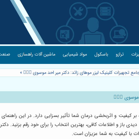
یزات
ترازو
باسکول
مواد شیمیایی
ماشین آلات راهسازی
صنعت 
امع تجهیزات کلینیک لیزر موهای زائد: دکتر میر احد موسوی 👩🏻‍⚕️
»
وسوی 👩🏻‍⚕️
بر کیفیت و اثربخشی درمان شما تأثیر بسزایی دارد. در این راهنما
با دیدی باز و اطلاعات کافی، بهترین انتخاب را برای خود رقم بزنید. د
مات با کیفیت به شما عزیزان است.