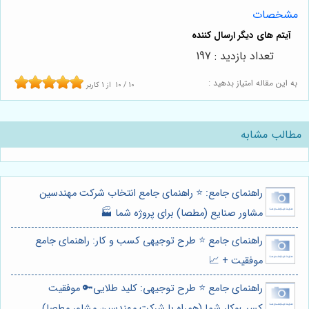
مشخصات
تعداد بازدید : 197
به این مقاله امتیاز بدهید :
10
/
10
از
1
کاربر
مطالب مشابه
راهنمای جامع: ⭐️ راهنمای جامع انتخاب شرکت مهندسین
مشاور صنایع (مطصا) برای پروژه شما 🏭
راهنمای جامع ⭐️ طرح توجیهی کسب و کار: راهنمای جامع
موفقیت + 📈
راهنمای جامع ⭐️ طرح توجیهی: کلید طلایی🔑 موفقیت
کسب‌وکار شما (همراه با شرکت مهندسین مشاور مطصا)