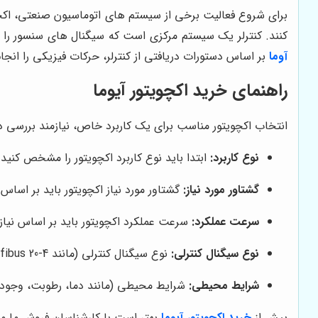
برای شروع فعالیت برخی از سیستم های اتوماسیون صنعتی، اکچویتو
کنند.
کنترلر یک سیستم مرکزی است که سیگنال های سنسور را دری
آوما
بر اساس دستورات دریافتی از کنترلر، حرکات فیزیکی را انج
راهنمای خرید اکچویتور آیوما
انتخاب اکچویتور مناسب برای یک کاربرد خاص، نیازمند بررسی دق
نوع کاربرد:
ابتدا باید نوع کاربرد اکچویتور را مشخص کنید.
گشتاور مورد نیاز:
گشتاور مورد نیاز اکچویتور باید بر اساس
سرعت عملکرد:
سرعت عملکرد اکچویتور باید بر اساس نیازه
نوع سیگنال کنترلی:
نوع سیگنال کنترلی (مانند 4-20 mA، Modbus، Profibus) باید با سیستم کنترل موجود سازگار باشد.
شرایط محیطی:
شرایط محیطی (مانند دما، رطوبت، وجود مو
پیش از
خرید اکچویتور آیوما
بهتر است با کارشناسان فروش ما م