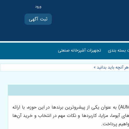
ثبت آگهی
بسته بندی
تجهیزات آشپزخانه صنعتی
ر آنچه باید بدانید
»
در دنیای مدرن اتوماسیون صنعتی، اکچویتورها نقش حیاتی در بهینه‌سازی فرآیندها و افزایش کارایی ایفا می‌کنند. اکچویتور آیوما (AUMA) به عنوان یکی از پیشروترین برندها در این حوزه، با ارائه
ی آیوما، مزایا، کاربردها و نکات مهم در انتخاب و خرید آن‌ها
واهیم پرداخت.