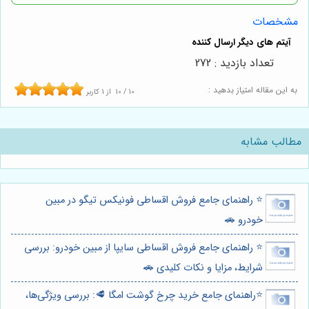
مشخصات
تعداد بازدید : 272
به این مقاله امتیاز بدهید :
10
/
10
از
1
کاربر
مطالب مشابه
⭐️ راهنمای جامع فروش اقساطی فونیکس تیگو در مبین
خودرو 🚗
⭐️ راهنمای جامع فروش اقساطی سایپا از مبین خودرو: بررسی
شرایط، مزایا و نکات کلیدی 🚗
⭐️راهنمای جامع خرید چرخ گوشت امگا 🥩: بررسی ویژگی‌ها،