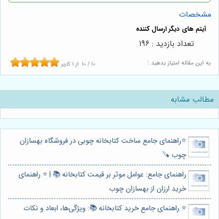
مشخصات
تعداد بازدید : 196
به این مقاله امتیاز بدهید :
10
/
10
از
1
کاربر
مطالب مشابه
⭐️راهنمای جامع ساخت کتابخانه چوبی در فروشگاه بهسازان
چوب 🪚
راهنمای جامع: عوامل موثر بر قیمت کتابخانه 📚 | ⭐️ راهنمای
خرید ارزان از بهسازان چوب
⭐️ راهنمای جامع خرید کتابخانه 📚: ویژگی‌ها، ابعاد و نکات