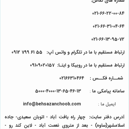
شماره های تماس:
021-
66
-22-
00
-84
021-
66
-31-
04
-64
021-
66
-13-
95
-72
ارتباط مستقیم با ما در تلگرام و واتس آپ:
55
61
799
0912
ارتباط مستقیم با ما در روبیکا و ایتـا: 0910
157
0
2
90
شمــاره فکــس :
64
4
0
31
66
021
سامانه پیامکی ما
:
13-46-65-13-4000-5000
ایمیل ما
:
info@behsazanchoob.com
آدرس دفتر سایت:
چهار راه یافت آباد - اتوبان سعیدی- جاده
اسلامشهر(ساوه) - بعد از متروی نعمت آباد - لاین کند رو -