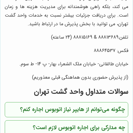
می کند، بلکه راهی هوشمندانه برای مدیریت هزینه ها و زمان
است. برای دریافت جزئیات بیشتر نسبت به خدمات واحد گشت
تهران، می توانید با بخش پذیرش ما در ارتباط باشید.
تلفن:88813689 & 88815169 (24 ساعته)
فکس:
88864537
خیابان طالقانی- خیابان ملک الشعراء بهار- پ 14- ط سوم.
(از پذیرش حضوری بدون هماهنگی قبلی معذوریم)
سوالات متداول واحد گشت تهران
چگونه می‌توانم از
هایپر نیاز
اتوبوس اجاره کنم؟
چه مدارکی برای اجاره اتوبوس لازم است؟