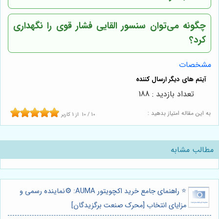
چگونه می‌توان سنسور القایی فشار قوی را نگهداری
کرد؟
مشخصات
تعداد بازدید : 188
به این مقاله امتیاز بدهید :
10
/
10
از
1
کاربر
مطالب مشابه
⭐️ راهنمای جامع خرید اکچویتور AUMA: ⚙️نماینده رسمی و
مزایای انتخاب [محرک صنعت برگزیدگان]