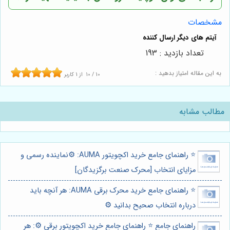
مشخصات
تعداد بازدید : 193
به این مقاله امتیاز بدهید :
10
/
10
از
1
کاربر
مطالب مشابه
⭐️ راهنمای جامع خرید اکچویتور AUMA: ⚙️نماینده رسمی و
مزایای انتخاب [محرک صنعت برگزیدگان]
⭐️ راهنمای جامع خرید محرک برقی AUMA: هر آنچه باید
درباره انتخاب صحیح بدانید ⚙️
راهنمای جامع ⭐️ راهنمای جامع خرید اکچویتور برقی ⚙️: هر