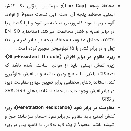
محافظ پنجه (Toe Cap):
مهم‌ترین ویژگی یک کفش
ایمنی، محافظ پنجه آن است. این قسمت معمولاً از فولاد،
آلومینیوم یا مواد کامپوزیتی ساخته می‌شود و از انگشتان پا
در برابر ضربه و فشار محافظت می‌کند. استاندارد EN ISO
20345، حداقل مقاومت محافظ پنجه در برابر ضربه را 200
ژول و در برابر فشار را 15 کیلونیوتن تعیین کرده است.
زیره مقاوم در برابر لغزش (Slip-Resistant Outsole):
زیره کفش ایمنی باید از موادی ساخته شده باشد که
اصطکاک بالایی با سطح زمین داشته و از لغزش جلوگیری
کند. استانداردهای مختلفی برای تعیین میزان مقاومت زیره
در برابر لغزش وجود دارد، از جمله استانداردهای SRA، SRB
و SRC.
مقاومت در برابر نفوذ (Penetration Resistance):
زیره
کفش ایمنی باید مقاوم در برابر نفوذ اجسام تیز مانند میخ و
شیشه باشد. معمولاً از یک لایه فولادی یا کامپوزیتی در زیره