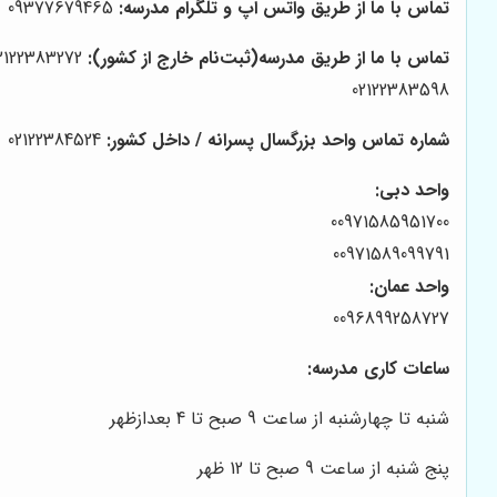
تماس با ما از طریق واتس اپ و تلگرام مدرسه:
09377679465
تماس با ما از طریق مدرسه(ثبت‌نام خارج از کشور):
02122383272
02122383598
شماره تماس واحد بزرگسال پسرانه / داخل کشور:
02122384524
واحد دبی:
00971585951700
00971589099791
واحد عمان:
0096899258727
ساعات کاری مدرسه:
شنبه تا چهارشنبه از ساعت 9 صبح تا 4 بعدازظهر
پنج شنبه از ساعت 9 صبح تا 12 ظهر