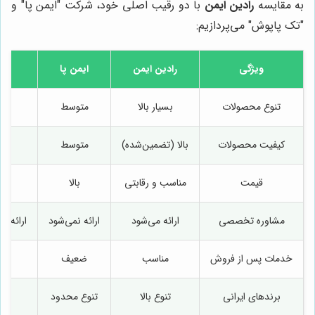
به مقایسه
رادین ایمن
با دو رقیب اصلی خود، شرکت "ایمن پا" و
"تک پاپوش" می‌پردازیم:
ویژگی
رادین ایمن
ایمن پا
تک
تنوع محصولات
بسیار بالا
متوسط
کیفیت محصولات
بالا (تضمین‌شده)
متوسط
قیمت
مناسب و رقابتی
بالا
مشاوره تخصصی
ارائه می‌شود
ارائه نمی‌شود
ارائه م
خدمات پس از فروش
مناسب
ضعیف
برندهای ایرانی
تنوع بالا
تنوع محدود
تن