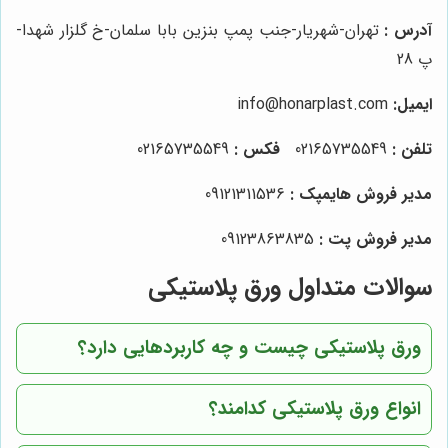
آدرس :
تهران-شهریار-جنب پمپ بنزین بابا سلمان-خ گلزار شهدا-
پ 28
ایمیل:
info@honarplast.com
تلفن :
02165735549
فکس :
02165735549
مدیر فروش هایمپک :
09121311536
مدیر فروش پت :
09123863835
سوالات متداول ورق پلاستیکی
ورق پلاستیکی چیست و چه کاربردهایی دارد؟
انواع ورق پلاستیکی کدامند؟