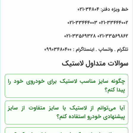
خط ویژه دفتر: 34804-021
021-33444002 021-33444003
021-33569328
021-33569862
تلگرام . واتساپ . اینستاگرام : 09903480400
سوالات متداول لاستیک
چگونه سایز مناسب لاستیک برای خودروی خود را
پیدا کنم؟
آیا می‌توانم از لاستیک با سایز متفاوت از سایز
پیشنهادی خودرو استفاده کنم؟