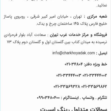
نمائید.
شعبه مرکزی :
تهران ، خیابان امیر کبیر شرقی ، روبروی پاساژ
خلیج فارس پلاک ۱۴۵ ساختمان چرخ و یدک.
فروشگاه و مرکز خدمات غرب تهران
: سعادت آباد بلوار فرحزادی
نرسیده به میدان کتاب بین گلستان اول و گلستان دوم پلاک 73
ایمیل :
info@charkhoyadak.com
خط ویژه دفتر: 34804-021
021-33444002 021-33444003
021-33569328
021-33569862
تلگرام . واتساپ . اینستاگرام : 09903480400
سوالات متداول رینگ اسپرت