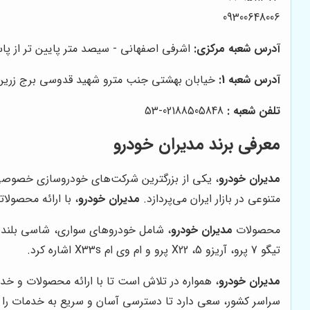
09300648006
آدرس شعبه مرکزی:
اشرفی اصفهانی - سیصد متر پایین تر از پاساژ تیراژه - نبش کوچ
آدرس شعبه 1:
خیابان بهشتی جنب مترو شهید قدوسی برج زرین وا
تلفن شعبه :
02188505848-53
معرفی برند مدیران خودرو
مدیران خودرو
متنوعی در بازار ایران می‌پردازد.
مدیران خودرو
، با ارائه محصولا
محصولات
مدیران خودرو
، شامل خودروهای سواری، شاسی بلند و 
تیگو 7 پرو، آریزو 5، X22 پرو و ام وی ام X33s اشاره کرد.
مدیران خودرو
، همواره در تلاش است تا با ارائه محصولات و خد
سراسر کشور، سعی دارد تا دسترسی آسان و سریع به خدمات را ب