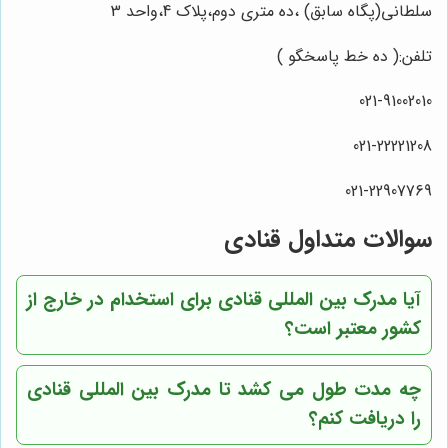
سلطانی(پگاه سابق) ،ده متری دوم،پلاک 4،واحد 3
تلفن:( ده خط پاسخگو )
021-91002010
021-22221208
021-22907769
سوالات متداول قنادی
آیا مدرک بین المللی قنادی برای استخدام در خارج از
کشور معتبر است؟
چه مدت طول می کشد تا مدرک بین المللی قنادی
را دریافت کنم؟