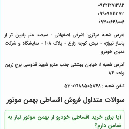
09221271382
09909511373
09300648006
آدرس شعبه مرکزی: اشرفی اصفهانی - سیصد متر پایین تر از
پاساژ تیراژه - نبش کوچه زارع - پلاک 108 - نمایشگاه و شرکت
دنیای خودرو
آدرس شعبه 1: خیابان بهشتی جنب مترو شهید قدوسی برج زرین
واحد ۱/۲
تلفن شعبه : 02188505848-53
سوالات متداول فروش اقساطی بهمن موتور
آیا برای خرید اقساطی خودرو از بهمن موتور نیاز به
ضامن دارم؟