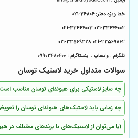
ایمیل :
info@charkhoyadak.com
خط ویژه دفتر: 34804-021
021-33444002 021-33444003
021-33569862 021-33569328
تلگرام . واتساپ . اینستاگرام : 09903480400
سوالات متداول خرید لاستیک توسان
چه سایز لاستیکی برای هیوندای توسان مناسب است
چه زمانی باید لاستیک‌های هیوندای توسان را تعویض
آیا می‌توان از لاستیک‌های با برندهای مختلف در هی