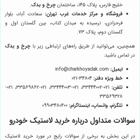
خلیج فارس، پلاک ۱۴۵، ساختمان
چرخ و یدک
.
فروشگاه و مرکز خدمات غرب تهران:
سعادت آباد، بلوار
فرحزادی، نرسیده به میدان کتاب، بین گلستان اول و
گلستان دوم، پلاک 73.
همچنین، می‌توانید از طریق راه‌های ارتباطی زیر با
چرخ و یدک
در تماس باشید:
ایمیل:
info@charkhoyadak.com
خط ویژه دفتر:
34804-021
تلفن:
021-33444002، 021-33444003، 021-33569862، 021-
33569328
تلگرام، واتساپ، اینستاگرام:
09903480400
سوالات متداول درباره خرید لاستیک خودرو
در این بخش به برخی از سوالات رایج در مورد خرید لاستیک