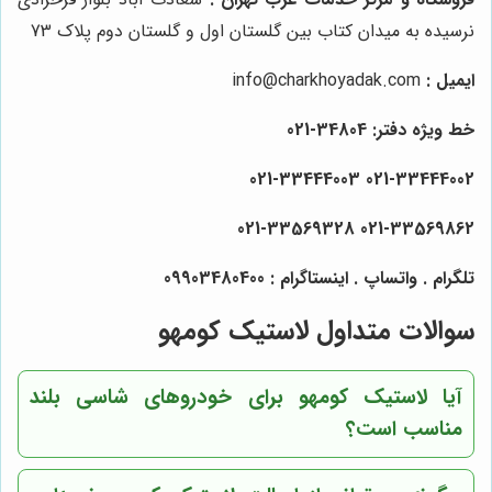
نرسیده به میدان کتاب بین گلستان اول و گلستان دوم پلاک 73
ایمیل :
info@charkhoyadak.com
خط ویژه دفتر: 34804-021
021-33444002 021-33444003
021-33569862 021-33569328
تلگرام . واتساپ . اینستاگرام : 09903480400
سوالات متداول لاستیک کومهو
آیا لاستیک کومهو برای خودروهای شاسی بلند
مناسب است؟