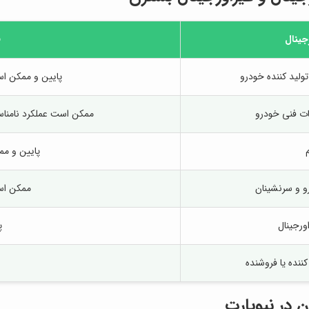
جینال
ق
تولید کننده خودرو
پایین و ممکن اس
ات فنی خودرو
ممکن است عملکرد نامناس
م
پایین و م
و و سرنشینان
ممکن اس
اورجینال
پ
کننده یا فروشنده
 در نیوپارت