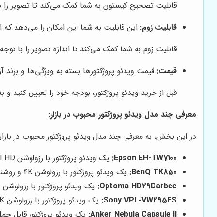
قابلیت تصحیح کیستون به شما کمک می‌کند تا تصویر را به 
قابلیت زوم:
این قابلیت به شما این امکان را می‌دهد که اند
قابلیت زوم به شما کمک می‌کند تا اندازه تصویر را با توجه
قیمت:
قیمت ویدئو پروژکتورها بسته به ویژگی‌ها و برند آ
قبل از خرید ویدئو پروژکتور، بودجه خود را تعیین کنید و
معرفی چند مدل ویدئو پروژکتور محبوب در بازار:
در این بخش، به معرفی چند مدل ویدئو پروژکتور محبوب در بازار م
Epson EH-TW7100:
یک ویدئو پروژکتور با رزولوشن Full HD و روشنایی 3000 لومن که برای سینمای خانگی مناسب است.
BenQ TK850:
یک ویدئو پروژکتور با رزولوشن 4K و روشنایی 3000 لومن که برای تماشای فیلم و بازی‌های ویدیویی مناسب است.
Optoma HD29Darbee:
یک ویدئو پروژکتور با رزولوشن Full HD و روشنایی 3200 لومن که برای ارائه و آموزش مناسب است.
Sony VPL-VW295ES:
یک ویدئو پروژکتور با رزولوشن 4K و روشنایی 1500 لومن که برای سینمای خانگی حرفه‌ای مناسب است.
Anker Nebula Capsule II:
یک ویدئو پروژکتور قابل حمل با رزولوشن HD و روشنایی 200 لومن که برای است