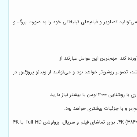
می‌توانید تصاویر و فیلم‌های تبلیغاتی خود را به صورت بزرگ و
ده کند. مهم‌ترین این عوامل عبارتند از:
. هرچه میزان لومن بیشتر باشد، تصویر روشن‌تر خواهد بود و می‌توانید از ویدئو پروژکتور در
‌تر و با جزئیات بیشتری خواهد بود.
رزولوشن‌های رایج ویدئو پروژکتور عبارتند از: SVGA (800x600), XGA (1024x768), HD (1280x720), Full HD (1920x1080), و 4K (3840x2160). برای تماشای فیلم و سریال، رزولوشن Full HD یا 4K