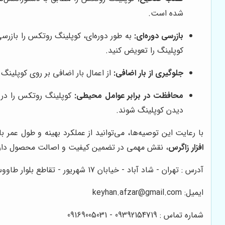
شده است.
بازرسی دوره‌ای:
به طور دوره‌ای، کوپلینگ روتکس را باز
کوپلینگ را تعویض کنید.
جلوگیری از بار اضافی:
از اعمال بار اضافی بر روی کوپلین
محافظت در برابر عوامل محیطی:
کوپلینگ روتکس را در ب
دیدن کوپلینگ شوند.
با رعایت این توصیه‌ها، می‌توانید از عملکرد بهینه و طول عمر 
افزار زاگرس
، نقش مهمی در تضمین کیفیت و اصالت محصول دار
آدرس : تهران - شاد آباد - خیابان 17 شهریور - تقاطع بلوار طاووس - مجتمع تجاری آوا جنرال - راسته ی خیام - واحد 453
ایمیل: keyhan.afzar@gmail.com
شماره تماس : 09392154719 - 09169005031