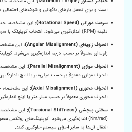
حداکثر گشتاور (Maximum Torque):
این مشخصه، حداکثر 
است و برای تحمل بارهای ناگهانی و شوک‌های احتمالی در سیستم طراحی می‌شود.
سرعت دورانی (Rotational Speed):
این مشخصه، حداکث
دقیقه (RPM) اندازه‌گیری می‌شود. انتخاب کوپلینگ با سرعت دورانی مناسب، برای جلوگیری از ارتعاشات و افزایش طول عمر آن، ضروری است.
انحراف زاویه‌ای (Angular Misalignment):
این مشخصه، 
زاویه‌ای معمولاً بر حسب درجه اندازه‌گیری می‌شود. کوپل
انحراف موازی (Parallel Misalignment):
این مشخصه، حد
انحراف موازی معمولاً بر حسب میلی‌متر یا اینچ اندازه‌گ
انحراف محوری (Axial Misalignment):
این مشخصه، حدا
انحراف محوری معمولاً بر حسب میلی‌متر یا اینچ اندازه‌
سختی پیچشی (Torsional Stiffness):
این مشخصه، می
(Nm/rad) اندازه‌گیری می‌شود. کوپلینگ‌های روتک
انتقال آن‌ها به سایر اجزای سیستم جلوگیری کنند.