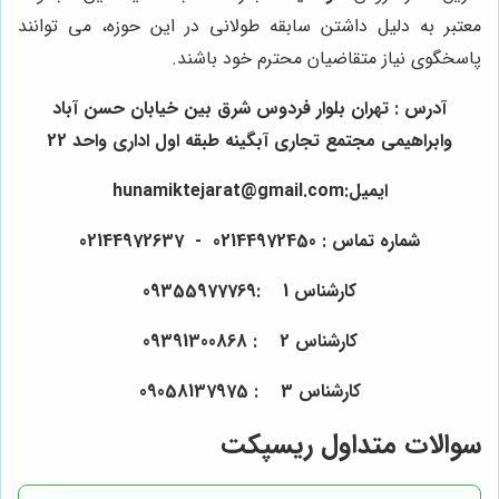
معتبر به دلیل داشتن سابقه طولانی در این حوزه، می توانند
پاسخگوی نیاز متقاضیان محترم خود باشند.
آدرس : تهران بلوار فردوس شرق بین خیابان حسن آباد
وابراهیمی مجتمع تجاری آبگینه طبقه اول اداری واحد 22
ایمیل:hunamiktejarat@gmail.com
شماره تماس : 02144972450 - 02144972637
کارشناس 1 :09355977769
کارشناس 2 : 09391300868
کارشناس 3 : 09058137975
سوالات متداول ریسپکت