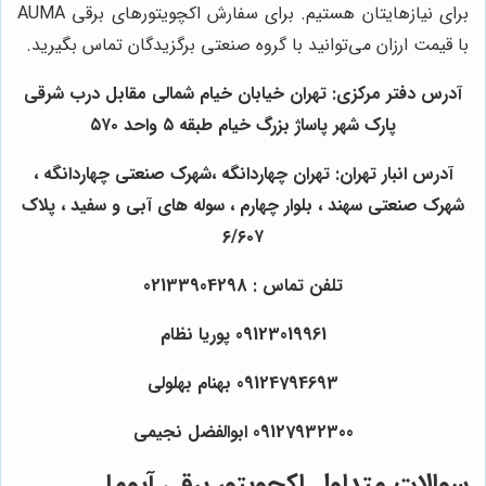
برای نیازهایتان هستیم. برای سفارش اکچویتورهای برقی AUMA
با قیمت ارزان می‌توانید با گروه صنعتی برگزیدگان تماس بگیرید.
آدرس دفتر مرکزی: تهران خیابان خیام شمالی مقابل درب شرقی
پارک شهر پاساژ بزرگ خیام طبقه ۵ واحد ۵۷۰
آدرس انبار تهران: تهران چهاردانگه ،شهرک صنعتی چهاردانگه ،
شهرک صنعتی سهند ، بلوار چهارم ، سوله های آبی و سفید ، پلاک
۶/۶۰۷
تلفن تماس : 02133904298
09123019961 پوریا نظام
09124794693 بهنام بهلولی
09127932300 ابوالفضل نجیمی
سوالات متداول اکچویتور برقی آیوما