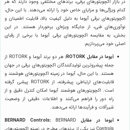
در بازار اکچویتورهای برقی، برندهای مختلفی وجود دارند که هر
کدام ویژگی‌ها و مزایای خاص خود را ارائه می‌دهند. با این حال،
اکچویتورهای برقی آیوما به دلیل کیفیت بالا، قابلیت اطمینان و
نوآوری‌های فنی، از جایگاه ویژه‌ای برخوردار هستند. در این
بخش، به مقایسه اکچویتورهای برقی آیوما با برخی از رقبای
اصلی خود می‌پردازیم:
آیوما در مقابل ROTORK:
هر دو برند آیوما و ROTORK از
جمله پیشروترین تولیدکنندگان اکچویتورهای برقی در جهان
هستند. با این حال، آیوما در زمینه اکچویتورهای هوشمند و
قابلیت‌های ارتباطی پیشرفته، از ROTORK پیشی گرفته
است. اکچویتورهای هوشمند آیوما امکان کنترل دقیق و از
راه دور را فراهم می‌کنند و اطلاعات دقیقی از وضعیت
شیرآلات و فرآیندها ارائه می‌دهند.
آیوما در مقابل BERNARD Controls:
BERNARD
Controls نیز یکی از برندهای مطرح در زمینه اکچویتورهای