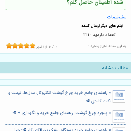
شده اطمینان حاصل کنم؟
مشخصات
تعداد بازدید : 221
به این مقاله امتیاز بدهید :
10
/
10
از
1
کاربر
مطالب مشابه
⭐️ راهنمای جامع خرید چرخ گوشت الکتروکار: مدل‌ها، قیمت و
نکات کلیدی 🥩
⭐️ پنجره چرخ گوشت: راهنمای جامع خرید و نگهداری + 🥩
⭐️ راهنمای جامع خرید دستگاه بیفتک زن الکتروکار 🥩: چرا