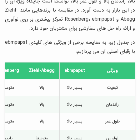
بالا، راندمان بالا و طول عمر بالا، توانسته است جایگاه ویژه ای را
در این بازار به دست آورد. در مقایسه با برندهایی مانند Ziehl-
Abegg و Rosenberg، ebmpapst تمرکز بیشتری بر روی نوآوری
و ارائه راه حل های سفارشی برای مشتریان خود دارد.
در جدول زیر، به مقایسه برخی از ویژگی های کلیدی ebmpapst
با رقبای اصلی آن می پردازیم:
ویژگی
ebmpapst
Ziehl-Abegg
osenberg
کیفیت
بسیار بالا
بالا
متوسط
راندمان
بسیار بالا
بالا
متوسط
طول عمر
بسیار بالا
بالا
متوسط
نوآوری
بسیار بالا
متوسط
پایین