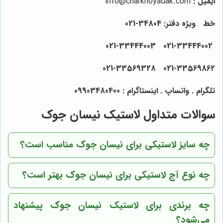
ایمیل
:
info@charkhoyadak.com
خط ویژه دفتر: 34804-021
021-33444002 021-33444003
021-33569862 021-33569328
تلگرام . واتساپ . اینستاگرام : 09903480400
سوالات متداول لاستیک نیسان جوک
چه سایز لاستیکی برای نیسان جوک مناسب است؟
چه نوع آج لاستیکی برای نیسان جوک بهتر است؟
چه برندی برای لاستیک نیسان جوک پیشنهاد
می‌شود؟