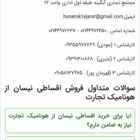
مجتمع تجاری آبگینه طبقه اول اداری واحد 22
ایمیل:hunamiktejarat@gmail.com
شماره تماس : 02144972450 - 02144972637
کارشناس 1 (جودی) :09355977769
کارشناس 2 (عنبری) : 09391300868
کارشناس 3 (قهرمان پور) : 09058137975
سوالات متداول فروش اقساطی نیسان از
هونامیک تجارت
آیا برای خرید اقساطی نیسان از هونامیک تجارت
نیاز به ضامن دارم؟