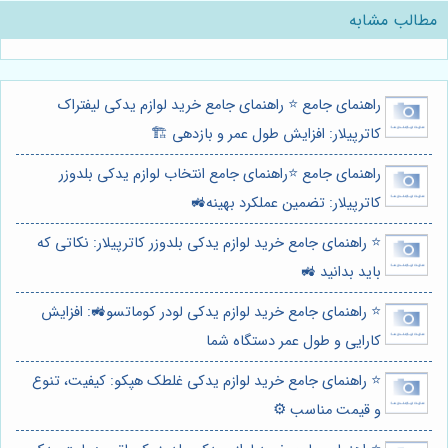
مطالب مشابه
راهنمای جامع ⭐️ راهنمای جامع خرید لوازم یدکی لیفتراک
کاترپیلار: افزایش طول عمر و بازدهی 🏗️
راهنمای جامع ⭐️راهنمای جامع انتخاب لوازم یدکی بلدوزر
کاترپیلار: تضمین عملکرد بهینه🚜
⭐️ راهنمای جامع خرید لوازم یدکی بلدوزر کاترپیلار: نکاتی که
باید بدانید 🚜
⭐️ راهنمای جامع خرید لوازم یدکی لودر کوماتسو🚜: افزایش
کارایی و طول عمر دستگاه شما
⭐️ راهنمای جامع خرید لوازم یدکی غلطک هپکو: کیفیت، تنوع
و قیمت مناسب ⚙️