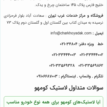
خلیج فارس پلاک ۱۴۵ ساختمان چرخ و یدک.
فروشگاه و مرکز خدمات غرب تهران
: سعادت آباد بلوار فرحزادی
نرسیده به میدان کتاب بین گلستان اول و گلستان دوم پلاک 73
ایمیل
:
info@charkhoyadak.com
خط ویژه دفتر: 34804-021
021-33444002 021-33444003
021-33569862 021-33569328
تلگرام . واتساپ . اینستاگرام : 09106687003
سوالات متداول لاستیک کومهو
آیا لاستیک‌های کومهو برای همه نوع خودرو مناسب