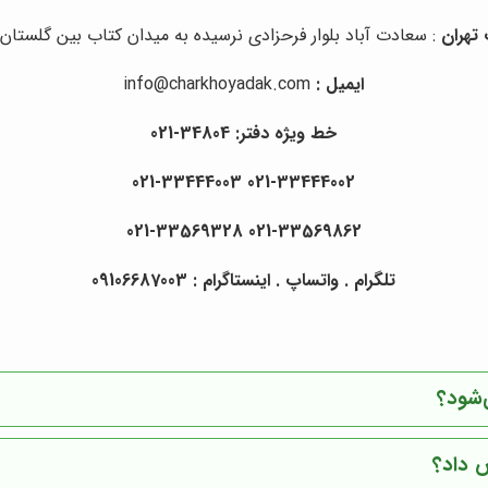
تهران
: سعادت آباد بلوار فرحزادی نرسیده به میدان کتاب بین گلستان ا
ایمیل :
info@charkhoyadak.com
خط ویژه دفتر: 34804-021
021-33444002 021-33444003
021-33569862 021-33569328
تلگرام . واتساپ . اینستاگرام : 09106687003
‌شود؟
 داد؟