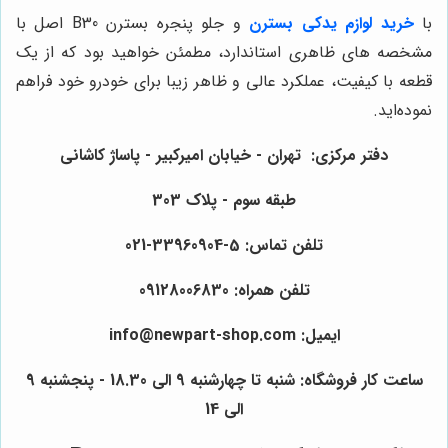
با
خرید لوازم یدکی بسترن
و جلو پنجره بسترن B30 اصل با
مشخصه های ظاهری استاندارد، مطمئن خواهید بود که از یک
قطعه با کیفیت، عملکرد عالی و ظاهر زیبا برای خودرو خود فراهم
نموده‌اید.
دفتر مرکزی: تهران - خیابان امیرکبیر - پاساژ کاشانی
طبقه سوم - پلاک 303
تلفن تماس: 5-33960904-021
تلفن همراه: 09128006830
ایمیل: info@newpart-shop.com
ساعت کار فروشگاه: شنبه تا چهارشنبه 9 الی 18.30 - پنجشنبه 9
الی 14