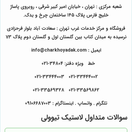
شعبه مرکزی : تهران ، خیابان امیر کبیر شرقی ، روبروی پاساژ
خلیج فارس پلاک ۱۴۵ ساختمان چرخ و یدک.
فروشگاه و مرکز خدمات غرب تهران : سعادت آباد بلوار فرحزادی
نرسیده به میدان کتاب بین گلستان اول و گلستان دوم پلاک 73
ایمیل : info@charkhoyadak.com
خط ویژه دفتر: 34804-021
021-33444002 021-33444003
021-33569862 021-33569328
تلگرام . واتساپ . اینستاگرام : 09106687003
سوالات متداول لاستیک تیوولی