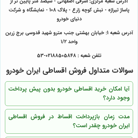
آدرس شعبه مرکزی: اشرفی اصفهانی - سیصد متر پایین تر از
پاساژ تیراژه - نبش کوچه زارع - پلاک 108 - نمایشگاه و شرکت
دنیای خودرو
آدرس شعبه 1: خیابان بهشتی جنب مترو شهید قدوسی برج زرین
واحد ۱/۲
تلفن شعبه : 02188505848-53
سوالات متداول فروش اقساطی ایران خودرو
آیا امکان خرید اقساطی خودرو بدون پیش پرداخت
وجود دارد؟
مدت زمان بازپرداخت اقساط در فروش اقساطی
ایران خودرو چقدر است؟