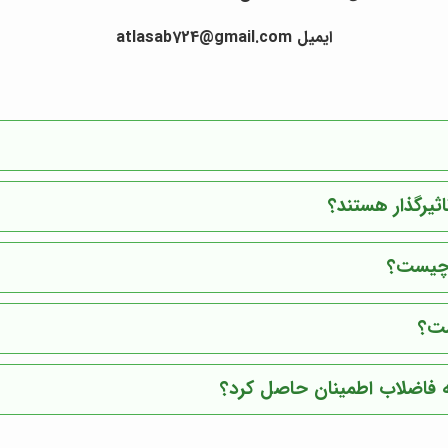
ایمیل atlasab724@gmail.com
یرگذار هستند؟
 چیست؟
ست؟
ه فاضلاب اطمینان حاصل کرد؟