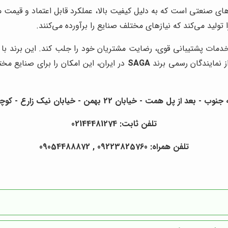
‌های صنعتی است که به دلیل کیفیت بالا، عملکرد قابل اعتماد و قیمت
 تولید می‌کند که نیازهای مختلف صنایع را برآورده می‌کنند.
خدمات پشتیبانی قوی، رضایت مشتریان خود را جلب کند. این برند با 
ز نمایندگان رسمی برند
SAGA
در ایران، این امکان را برای صنایع مخ
همن - خیابان نیک زارع - کوچه خانبابایی شرقی - پلاک 8 - واحد 38
تلفن ثابت: 02144481274
تلفن همراه: 09223825760 , 09054488872