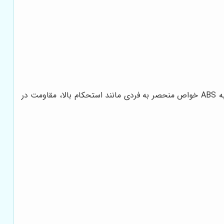
ABS، یک ترموپلاستیک مهندسی است که از سه مونومر اکریلونیتریل، بوتادین و استایرن تشکیل شده است. ترکیب این سه مونومر، به ABS خواص منحصر به فردی مانند استحکام بالا، مقاومت در