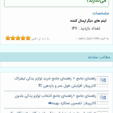
می‌گذارند؟
مشخصات
تعداد بازدید : 147
به این مقاله امتیاز بدهید :
10
/
10
از
1
کاربر
مطالب مشابه
راهنمای جامع ⭐️ راهنمای جامع خرید لوازم یدکی لیفتراک
کاترپیلار: افزایش طول عمر و بازدهی 🏗️
راهنمای جامع ⭐️راهنمای جامع انتخاب لوازم یدکی بلدوزر
کاترپیلار: تضمین عملکرد بهینه🚜