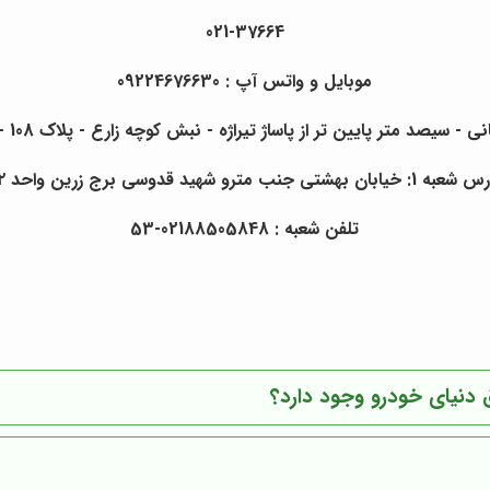
021-37664
موبایل و واتس آپ : 09224676630
پایین تر از پاساژ تیراژه - نبش کوچه زارع - پلاک 108 - نمایشگاه و شرکت دنیای خودرو
: خیابان بهشتی جنب مترو شهید قدوسی برج زرین واحد ۱/۲
تلفن شعبه : 02188505848-53
 دنیای خودرو وجود دارد؟