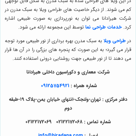
در این ویلا های طراحی شده به سبک مدرن به شکل قابل توجهی
کم می شوند. از دیگر خاصیت های طراحی ویلا به سبک مدرن در
شرکت هیرادانا می توان به نورپردازی به صورت طبیعی اشاره
کرد.
خدمات طراحی نما
توسط این مجموعه ارائه می شود.
در
طراحی ویلا
به سبک مدرن بهره برداری از نور طبیعی مورد توجه
قرار می گیرد؛ به این صورت که پنجره های بز
ر
گی را در آن ها قرار
می دهند تا از نور طبیعی جهت روشنایی درونی استفاده کنند.
شرکت معماری و دکوراسیون داخلی هیرادانا
شماره همراه :
09125754921
دفتر مرکزی : تهران-ولنجک-انتهای خیابان یمن-پلاک ۱۹-طبقه
دوم
شماره تماس : 02122172068 02122172069
ایمیل :
info@hiradana.com