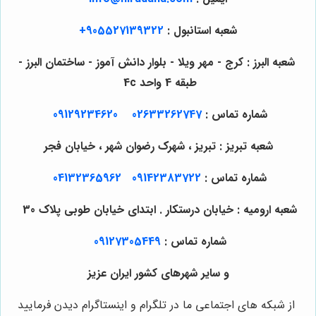
شعبه استانبول :
905527139322+
شعبه البرز : کرج - مهر ویلا - بلوار دانش آموز - ساختمان البرز -
طبقه 4 واحد 4c
شماره تماس :
02633262747
09129234620
شعبه تبریز : تبریز ، شهرک رضوان شهر ، خیابان فجر
شماره تماس :
09142383722
04132365962
شعبه ارومیه : خیابان درستکار . ابتدای خیابان طوبی پلاک 30
شماره تماس :
09127305449
و سایر شهرهای کشور ایران عزیز
از شبکه های اجتماعی ما در تلگرام و اینستاگرام دیدن فرمایید