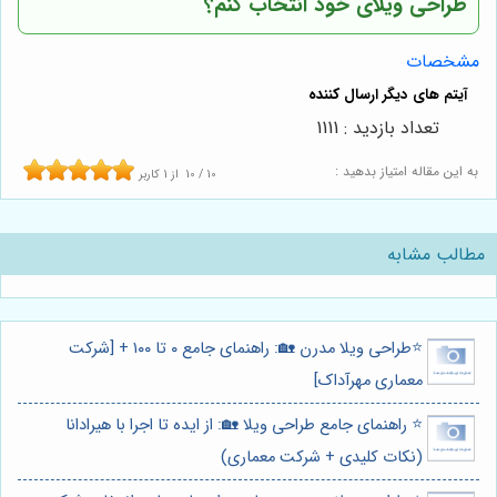
طراحی ویلای خود انتخاب کنم؟
مشخصات
تعداد بازدید : 1111
به این مقاله امتیاز بدهید :
10
/
10
از
1
کاربر
مطالب مشابه
⭐️طراحی ویلا مدرن 🏡: راهنمای جامع ۰ تا ۱۰۰ + [شرکت
معماری مهرآداک]
⭐️ راهنمای جامع طراحی ویلا 🏡: از ایده تا اجرا با هیرادانا
(نکات کلیدی + شرکت معماری)