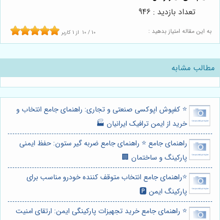
تعداد بازدید : 946
به این مقاله امتیاز بدهید :
10
/
10
از
1
کاربر
مطالب مشابه
⭐️ کفپوش اپوکسی صنعتی و تجاری: راهنمای جامع انتخاب و
خرید از ایمن ترافیک ایرانیان 🏭
راهنمای جامع ⭐️ راهنمای جامع ضربه گیر ستون: حفظ ایمنی
پارکینگ و ساختمان 🏢
⭐️راهنمای جامع انتخاب متوقف کننده خودرو مناسب برای
پارکینگ ایمن 🅿️
⭐️ راهنمای جامع خرید تجهیزات پارکینگی ایمن: ارتقای امنیت