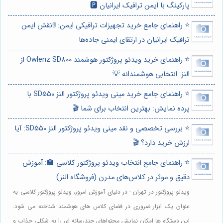
پارکینگ با ایمن ترافیک ایرانیان 🅿️
⭐️ راهنمای جامع خرید تجهیزات ترافیکی ایمن: 🚦نقش ایمن
ترافیک ایرانیان در ارتقای ایمنی جاده‌ها
⭐️ راهنمای خرید ویدئو پروژکتور هوشمند Owlenz SD800 از
النز: انتخابی هوشمندانه 💡
⭐️ راهنمای جامع خرید مینی ویدئو پروژکتور النز SD550 با
پرده نمایش: بهترین انتخاب برای شما 🎬
⭐️ بررسی تخصصی و نقد مینی ویدئو پروژکتور النز SD550: آیا
ارزش خرید دارد؟ 🎬
⭐️ راهنمای جامع انتخاب ویدئو پروژکتور کلاسی 🏫: آموزش
دقیق و موثر در کلاس‌های مدرن (فروشگاه النز)
ویدئو پروژکتور در تهران - در دنیای آموزش امروز، ویدئو پروژکتور کلاسی به
عنوان یک ابزار ضروری در فضای کلاس های هوشمند شناخته می شود.
این دستگاه ها امکان نمایش محتواهای چندرسانه ای را به شکلی جذاب و