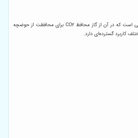
جوشکاری CO2، که به عنوان جوشکاری GMAW (Gas Metal Arc Welding) نیز شناخته می‌شود، یک فرآیند جوشکاری قوس الکتریکی است که در آن از گاز محافظ CO2 برای محافظت از حوضچه
ف کاربرد گسترده‌ای دارد.