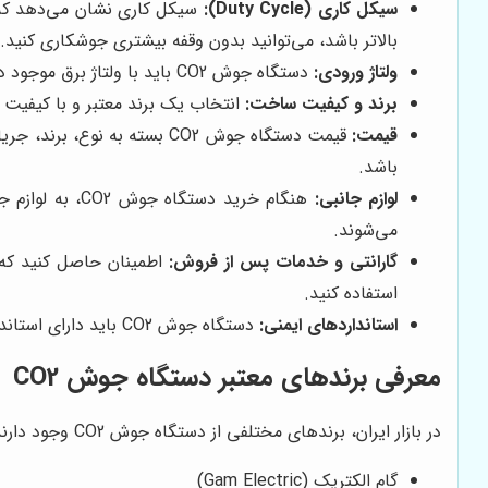
سیکل کاری (Duty Cycle):
بالاتر باشد، می‌توانید بدون وقفه بیشتری جوشکاری کنید.
ولتاژ ورودی:
دستگاه جوش CO2 باید با ولتاژ برق موجود در محل کار شما سازگار باشد. دستگاه‌های جوش CO2 معمولاً با ولتاژهای 220 ولت (تک فاز) یا 380 ولت (سه فاز) کار می‌کنند.
برند و کیفیت ساخت:
انتخاب یک برند معتبر و با کیفیت ساخت بالا، تضمین می‌کن
قیمت:
قیمت دستگاه جوش CO2 بسته ب
باشد.
لوازم جانبی:
هنگام خرید دس
می‌شوند.
گارانتی و خدمات پس از فروش:
استفاده کنید.
استانداردهای ایمنی:
دستگاه جوش CO2 باید دارای استانداردهای ایمنی لازم باشد تا از بروز حوادث و آسیب‌های احتمالی جلوگیری شود.
معرفی برندهای معتبر دستگاه جوش CO2
در بازار ایران، برندهای مختلفی از دستگاه جوش CO2 وجود دارند که هر کدام دارای ویژگی‌ها و مزایای خاص خود هستند. برخی از برندهای معتبر و شناخته شده دستگاه جوش CO2 عبارتند از:
گام الکتریک (Gam Electric)