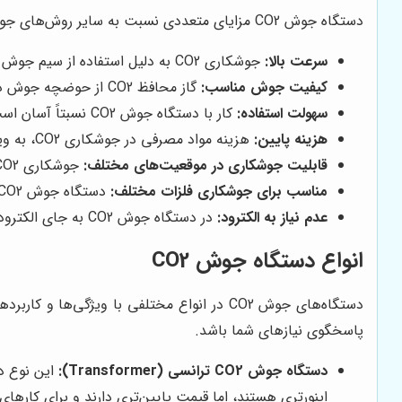
دستگاه جوش CO2 مزایای متعددی نسبت به سایر روش‌های جوشکاری دارد که آن را به انتخابی محبوب در بین صنعتگران تبدیل کرده است. برخی از این مزایا عبارتند از:
سرعت بالا:
جوشکاری CO2 به دلیل استفاده از سیم جوش پیوسته و سرعت بالای قوس الکتریکی، فرآیندی سریع‌تر نسبت به جوشکاری با الکترود دستی (SMAW) است.
کیفیت جوش مناسب:
گاز محافظ CO2 از حوضچه جوش در برابر آلودگی‌های جوی محافظت می‌کند و جوشی تمیز، بدون تخلخل و با استحکام بالا ایجاد می‌کند.
سهولت استفاده:
کار با دستگاه جوش CO2 نسبتاً آسان است و نیاز به مهارت کمتری نسبت به برخی دیگر از روش‌های جوشکاری دارد.
هزینه پایین:
هزینه مواد مصرفی در جوشکاری CO2، به ویژه سیم جوش، معمولاً کمتر از الکترود در جوشکاری SMAW است.
قابلیت جوشکاری در موقعیت‌های مختلف:
جوشکاری CO2 را می‌توان در موقعیت‌های مختلف، از جمله افقی، عمودی و سقفی، انجام داد.
مناسب برای جوشکاری فلزات مختلف:
دستگاه جوش CO2 قابلیت جوشکاری طیف گسترده‌ای از فلزات، از جمله فولاد، آلومینیوم و استنلس استیل را دارد.
عدم نیاز به الکترود:
در دستگاه جوش CO2 به جای الکترود از سیم جوش استفاده می شود که عمر طولانی‌تری دارد.
انواع دستگاه جوش CO2
دستگاه‌های جوش CO2 در انواع مختلفی با وی
پاسخگوی نیازهای شما باشد.
دستگاه جوش CO2 ترانسی (Transformer):
اینورتری هستند، اما قیمت پایین‌تری دارند و برای کار