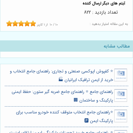
تعداد بازدید : 822
به این مقاله امتیاز بدهید :
10
/
10
از
1
کاربر
مطالب مشابه
⭐️ کفپوش اپوکسی صنعتی و تجاری: راهنمای جامع انتخاب و
خرید از ایمن ترافیک ایرانیان 🏭
راهنمای جامع ⭐️ راهنمای جامع ضربه گیر ستون: حفظ ایمنی
پارکینگ و ساختمان 🏢
⭐️راهنمای جامع انتخاب متوقف کننده خودرو مناسب برای
پارکینگ ایمن 🅿️
⭐️ راهنمای جامع خرید تجهیزات پارکینگی ایمن: ارتقای امنیت